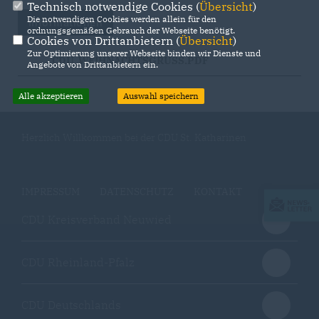
Technisch notwendige Cookies (
Übersicht
)
Die notwendigen Cookies werden allein für den
Informationen
ordnungsgemäßen Gebrauch der Webseite benötigt.
Cookies von Drittanbietern (
Übersicht
)
Zur Optimierung unserer Webseite binden wir Dienste und
CDU_WEIHNACHTSGRUSS.PDF
Angebote von Drittanbietern ein.
Alle akzeptieren
Auswahl speichern
Herzlich Willkommen bei der CDU St. Katharinen
IMPRESSUM
DATENSCHUTZ
KONTAKT
CDU Kreisverband Neuwied
CDU Rheinland-Pfalz
CDU Deutschlands